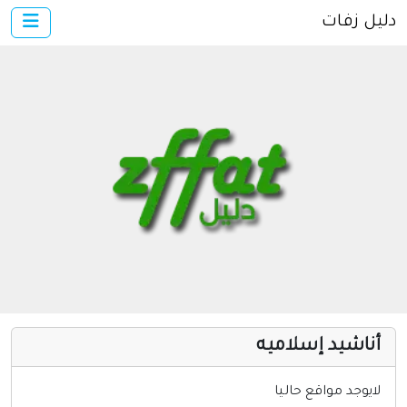
دليل زفات
×
الرئيسية
أضف موقعك
اتصل بنا
تسجيل
دخول
مواقع إسلامية
مواقع إخباريه
كمبيوتر وبرامج
إنترنت وشبكات
أناشيد إسلاميه
الأسرة والترفيه
مواقع طبيه
لايوجد مواقع حاليا